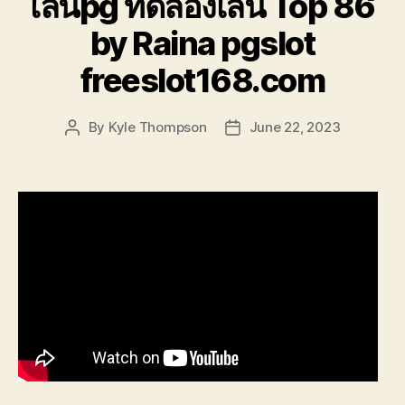
เล่นpg ทดลองเล่น Top 86
by Raina pgslot
freeslot168.com
By
Kyle Thompson
June 22, 2023
Post
Post
author
date