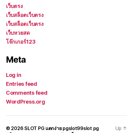
เว็บตรง
เว็บสล็อตเว็บตรง
เว็บสล็อตเว็บตรง
เว็บหวยสด
โจ๊กเกอร์123
Meta
Log in
Entries feed
Comments feed
WordPress.org
© 2026
SLOT PG แตกง่าย pgslot99slot pg
Up
↑