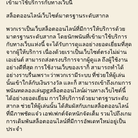
เข้ามาใช้บริการกับทางเว็บนี้
สล็อตออนไลน์เว็บไซต์มาตรฐานระดับสากล
พวกเราเป็นเว็บสล็อตออนไลน์ที่มีการให้บริการด้วย
มาตรฐานระดับสากล โดยนักพนันที่เข้ามาใช้บริการ
กับทางเว็บแห่งนี้ จะได้รับการดูแลอย่างยอดเยี่ยมที่สุด
จากผู้ให้บริการ เนื่องด้วยเราเป็นเว็บไซต์ตรงไม่ผ่าน
เอเย่นต์ สามารถส่งตรงบริการจากผู้ดูแล ถึงผู้ใช้งาน
อย่างดีที่สุด การใช้งานเว็บของเราก็ สามารถทำได้
อย่างราบรื่นเพราะว่าพวกเรามีระบบ ที่ช่วยให้ผู้เล่น
นั้นเข้าใกล้กับเงินรางวัล และก็ สามารถเข้าถึงเกมการ
พนันทดลองเล่นpgสล็อตออนไลน์ผ่านทางเว็บไซต์นี้
ได้อย่างยอดเยี่ยม การให้บริการด้วยมาตรฐานระดับ
สากล ช่วยให้ผู้เล่นนั้น ได้สัมผัสกับเกมสล็อตออนไลน์
ที่มีภาพชัดแจ๋ว เอฟเฟกต์จัดหนักจัดเต็ม รวมไปถึงเกม
การเดิมพันสล็อตออนไลน์ที่มีการอัพเดทใหม่อยู่เป็น
ประจำ