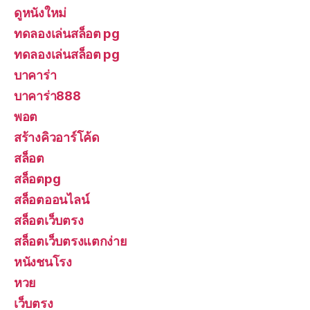
ดูหนังใหม่
ทดลองเล่นสล็อต pg
ทดลองเล่นสล็อต pg
บาคาร่า
บาคาร่า888
พอต
สร้างคิวอาร์โค้ด
สล็อต
สล็อตpg
สล็อตออนไลน์
สล็อตเว็บตรง
สล็อตเว็บตรงแตกง่าย
หนังชนโรง
หวย
เว็บตรง