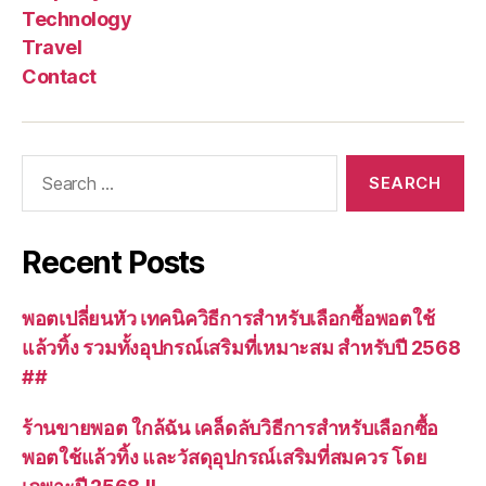
Technology
Travel
Contact
Search
for:
Recent Posts
พอตเปลี่ยนหัว เทคนิควิธีการสำหรับเลือกซื้อพอตใช้
แล้วทิ้ง รวมทั้งอุปกรณ์เสริมที่เหมาะสม สำหรับปี 2568
##
ร้านขายพอต ใกล้ฉัน เคล็ดลับวิธีการสำหรับเลือกซื้อ
พอตใช้แล้วทิ้ง และวัสดุอุปกรณ์เสริมที่สมควร โดย