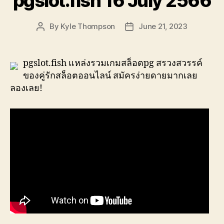
pgslot.fish 16 July 2566
By
Kyle Thompson
June 21, 2023
Post
Post
author
date
pgslot.fish แหล่งรวมเกมสล็อตpg สรวงสวรรค์
ของคู่รักสล็อตออนไลน์ สมัครง่ายดายมากเลย
ลองเลย!