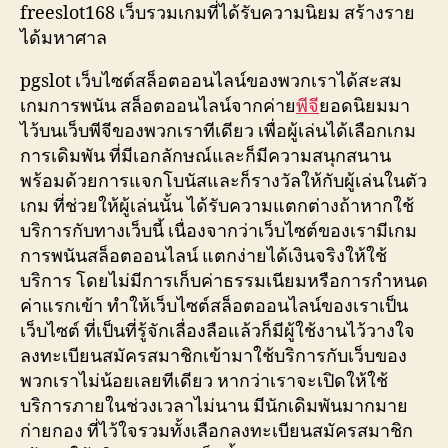
freeslot168 เว็บรวมเกมที่ได้รับความนิยม สร้างราย
ได้มหาศาล
pgslot เว็บไซต์สล็อตออนไลน์ของพวกเราได้สะสม
เกมการพนัน สล็อตออนไลน์จากค่าย
พีจี
ยอดนิยมมา
ไว้บนเว็บพีจีของพวกเราทีเดียว เพื่อผู้เล่นได้เลือกเกม
การเดิมพัน ที่มีเอกลักษณ์และก็มีความสนุกสนาน
พร้อมด้วยการแจกโบนัสและก็รางวัลให้กับผู้เล่นในตัว
เกม ที่ช่วยให้ผู้เล่นนั้น ได้รับความแตกต่างถ้าหากใช้
บริการกับทางเว็บนี้ เนื่องจากว่าเว็บไซต์ของเรามีเกม
การพนันสล็อตออนไลน์ แตกง่ายได้เงินจริงให้ใช้
บริการ โดยไม่มีการเก็บค่าธรรมเนียมหรือการกำหนด
ค่าแรกเข้า ทำให้เว็บไซต์สล็อตออนไลน์ของเราเป็น
เว็บไซต์ ที่เป็นที่รู้จักเลื่องลือแล้วก็มีผู้ใช้งานไว้วางใจ
ลงทะเบียนสมัครสมาชิกเข้ามาใช้บริการกับเว็บของ
พวกเราไม่น้อยเลยทีเดียว หากว่าเราจะเปิดให้ใช้
บริการภายในช่วงเวลาไม่นาน มีนักเดิมพันมากมาย
ก่ายกอง ที่ไว้ใจรวมทั้งเลือกลงทะเบียนสมัครสมาชิก